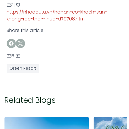
크레딧:
https://nhadautu.vn/hoi-an-co-khach-san-
khong-rac-thai-nhua-d79708.html
Share this article:
꼬리표
Green Resort
Related Blogs