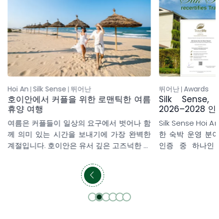
Hoi An
Silk Sense
뛰어난
뛰어난
Awards
호이안에서 커플을 위한 로맨틱한 여름
Silk Sense, T
휴양 여행
2026–2028 
여름은 커플들이 일상의 요구에서 벗어나 함
Silk Sense Hoi 
께 의미 있는 시간을 보내기에 가장 완벽한
한 숙박 운영 분
계절입니다. 호이안은 유서 깊은 고즈넉한 옛
인증 중 하나인 Trav
거리, 평온한 해변, 그리고 여유로운 삶의 리
Accommodation
듬으로 오랫동안 로맨틱한 커플 여름 휴양
2026–2028 
여행지로 사랑받아 왔습니다. 형형색색의 등
습니다. 이번 인증
불 아래를 거닐고 바다 위로 떠오르는 일출
과 친환경 발전을
을 감상하며, 현지 문화를 경험하고 특별한
력을 인정받은 결
미식을 맛보는 순간까지, 이곳의 모든 경험은
지역사회, 그리고