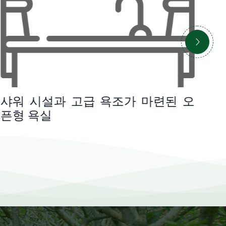
샤워 시설과 고급 욕조가 마련된 오
응
픈형 욕실