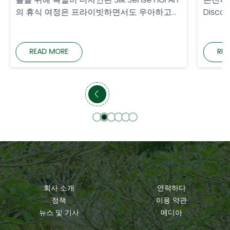
플을 위해 특별히 디자인된 Silk Sense Hoi An
온전히 경
의 휴식 여정은 프라이빗하면서도 우아하고
Disco
감성적인 공간을 선사합니다. 평온한 호이안의
계된 휴
풍경 속에서, 모든 경험은 세심하게 준비되어
하고 기
함께하는 매 순간이 더욱 완벽하고 소중하게
입니다.
READ MORE
REA
느껴집니다. 이곳에서의 부드러운 아침, 수영
부터 푸
장 옆에서의 여유로운 휴식, 현지 문화 체험과
식까지, 
따뜻한 저녁 식사는 두 사람만의 로맨틱한 휴
An Ri
가를 완성합니다.그 […]
회사 소개
연락하다
정책
이용 약관
뉴스 및 기사
메디아