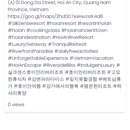
(A) 01 Dong Da Street, Hoi An City, Quang Nam
Province, Vietnam
https://goo.gl/maps/2hUDD7exHwzsrK4d8
#SilkSenseresort #hoianresort #resortinhoian
#hoian #cookingclass #hoianancienttown
#hoiandestination #HoiAnRiverResort
#LuxuryGetaway #TranquilRetreat
#RiverfrontParadise #dailyfreeactivities
#UnforgettableExperience #VietnamVacation
#HoiAnEscape #RiversideBliss #IndulgeInLuxury #
실크센스호이안리버리조트 #호이안리버리조트 #고요
한휴식처 #강변파라다이스 #잊지못할경험 #베트남휴
가 #호이안여행 #강가에서의행복 #평온한리조트 #럭
셔리휴양
0 views