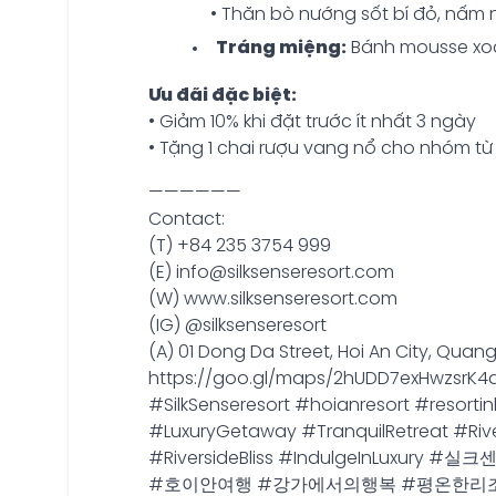
• Thăn bò nướng sốt bí đỏ, nấm 
Tráng miệng:
Bánh mousse xo
Ưu đãi đặc biệt:
• Giảm 10% khi đặt trước ít nhất 3 ngày
• Tặng 1 chai rượu vang nổ cho nhóm từ 
——————
Contact:
(T) +84 235 3754 999
(E) info@silksenseresort.com
(W) www.silksenseresort.com
(IG) @silksenseresort
(A) 01 Dong Da Street, Hoi An City, Qua
https://goo.gl/maps/2hUDD7exHwzsrK4
#SilkSenseresort #hoianresort #resort
#LuxuryGetaway #TranquilRetreat #Rive
#RiversideBliss #IndulgeIn
#호이안여행 #강가에서의행복 #평온한리