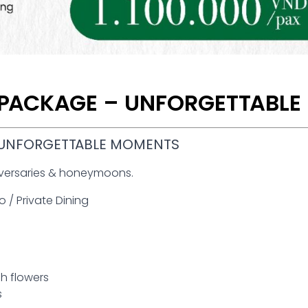
PACKAGE – UNFORGETTABL
 UNFORGETTABLE MOMENTS
iversaries & honeymoons.
 / Private Dining
sh flowers
s