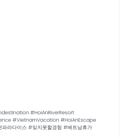
destination #HoiAnRiverResort
erience #VietnamVacation #HoiAnEscape
처 #강변파라다이스 #잊지못할경험 #베트남휴가