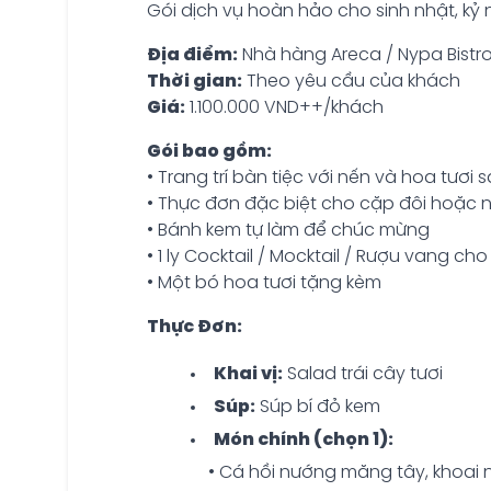
Gói dịch vụ hoàn hảo cho sinh nhật, kỷ 
Địa điểm:
Nhà hàng Areca / Nypa Bistro
Thời gian:
Theo yêu cầu của khách
Giá:
1.100.000 VND++/khách
Gói bao gồm:
• Trang trí bàn tiệc với nến và hoa tươi 
• Thực đơn đặc biệt cho cặp đôi hoặc
• Bánh kem tự làm để chúc mừng
• 1 ly Cocktail / Mocktail / Rượu vang ch
• Một bó hoa tươi tặng kèm
Thực Đơn:
Khai vị:
Salad trái cây tươi
Súp:
Súp bí đỏ kem
Món chính (chọn 1):
• Cá hồi nướng măng tây, khoai n