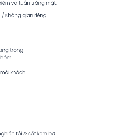
niệm và tuần trăng mật.
 / Không gian riêng
sang trọng
 nhóm
o mỗi khách
ghiền tỏi & sốt kem bơ