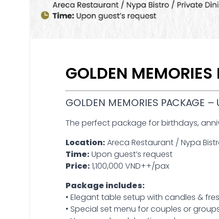
GOLDEN MEMORIES 
GOLDEN MEMORIES PACKAGE –
The perfect package for birthdays, ann
Location:
Areca Restaurant / Nypa Bistro
Time:
Upon guest’s request
Price:
1,100,000 VND++/pax
Package includes:
• Elegant table setup with candles & fre
• Special set menu for couples or group