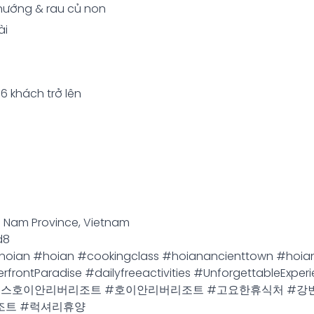
nướng & rau củ non
ài
6 khách trở lên
ng Nam Province, Vietnam
d8
inhoian #hoian #cookingclass #hoianancienttown #hoian
rfrontParadise #dailyfreeactivities #UnforgettableExp
Luxury #실크센스호이안리버리조트 #호이안리버리조트 #고요한휴식
조트 #럭셔리휴양