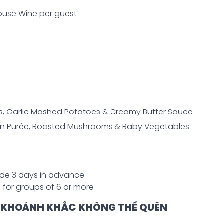
House Wine per guest
, Garlic Mashed Potatoes & Creamy Butter Sauce
kin Purée, Roasted Mushrooms & Baby Vegetables
made 3 days in advance
 for groups of 6 or more
 KHOẢNH KHẮC KHÔNG THỂ QUÊN