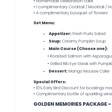
• Homemade celebration cake
• 1 complimentary Cocktail / Mocktail / 
• A complimentary bouquet of flowers
Set Menu:
Appetizer:
Fresh Fruits Salad
Soup:
Creamy Pumpkin Soup
Main Course (Choose one):
• Roasted Salmon with Asparagus
• Grilled Rib Eye Steak with Pump
Dessert:
Mango Mousse Cake
Special Offers:
• 10% Early Bird Discount for bookings 
• Complimentary bottle of sparkling wine
GOLDEN MEMORIES PACKAGE –