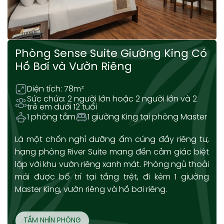
Phòng Sense Suite Giường King Có
Hồ Bơi và Vườn Riêng
Diện tích: 78m²
Sức chứa: 2 người lớn hoặc 2 người lớn và 2
trẻ em dưới 12 tuổi
1 phòng tắm
1 giường King tại phòng Master
Là một chốn nghỉ dưỡng ấm cúng đầy riêng tư,
hạng phòng River Suite mang đến cảm giác biệt
lập với khu vườn riêng xanh mát. Phòng ngủ thoải
mái được bố trí tại tầng trệt, đi kèm 1 giường
Master King, vườn riêng và hồ bơi riêng.
TẦM NHÌN PHÒNG