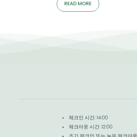
📅 
READ MORE

gian yên tĩnh 🗓️ GÓI HỌP CẢ NGÀY – 2 LẦN TEA-
1일 
BREAKTừ 550,000 […]
Si
www.
Viet
체크인 시간: 14:00
체크아웃 시간: 12:00