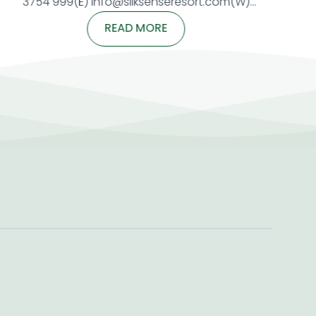
년 6월
Restaurant / Nypa Bistro / Private DiningTime:
예약하고
Upon guest’s requestPrice: 1,100,000
READ MORE
235
VND++/pax Package includes:• Elegant table
setup with candles & fresh flowers• Special
reet,
set menu for couples or groups• Homemade
celebration cake• 1 complimentary Cocktail /
esort
Mocktail / House […]