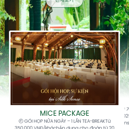
전체보기
STAY AT SILK SENSE & ENJOY
EXCLUSIVE OFFERS