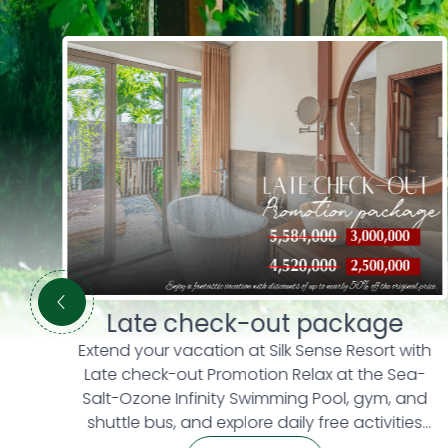
MICE PACKAGE
th
🕘 GÓI HỌP NỬA NGÀY – 1 LẦN TEA-BREAKTừ
-
350,000 VNĐ/kháchÁp dụng cho đoàn từ 20
nd
khách trở lên Phòng họp tiêu chuẩn, trang bị
s
đầy đủ thiết bị 01 lần tea-break với thực đơn
or
đa dạng Setup chuyên nghiệp trong không